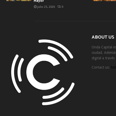
Mayor
julio 25, 2026
0
ABOUT US
Onda Capital es
ciudad. Además 
digital a travé
Contact us:
hol