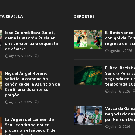
TA SEVILLA
DEPORTES
José Colomé lleva ‘Soleá,
El Betis vence 
dame la mano’ a Rusia en
con gol de Corr
una versión para orquesta
regreso de Isc
de cámara
agosto 1, 2026
agosto 5, 2026
0
El Real Betis 
Miguel Ángel Moreno
Sandra Peña c
solicita la coronación
segunda equip
canónica de la Asunción de
temporada 20
Cantillana durante su
julio 16, 2026
pregón
agosto 1, 2026
0
Vasco da Gama 
negociaciones 
La Virgen del Carmen de
por Nelson De
San Leandro saldrá en
julio 12, 2026
procesión el sábado 11 de