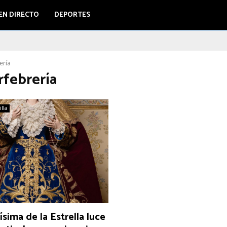
EN DIRECTO
DEPORTES
ería
rfebrería
illa
ísima de la Estrella luce