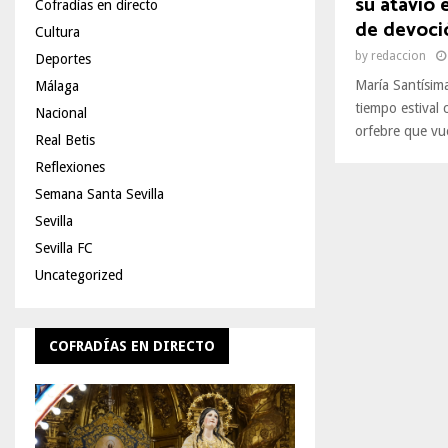
su atavío e
Cofradías en directo
de devoció
Cultura
by
redaccion
Deportes
María Santísima
Málaga
tiempo estival 
Nacional
orfebre que vue
Real Betis
Reflexiones
Semana Santa Sevilla
Sevilla
Sevilla FC
Uncategorized
COFRADÍAS EN DIRECTO