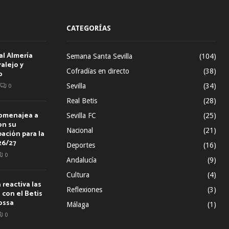
CATEGORÍAS
al Almería
Semana Santa Sevilla
(104)
alejo y
Cofradías en directo
(38)
o
Sevilla
(34)
0
Real Betis
(28)
homenajea a
Sevilla FC
(25)
on su
Nacional
(21)
ación para la
26/27
Deportes
(16)
0
Andalucía
(9)
Cultura
(4)
reactiva las
Reflexiones
(3)
con el Betis
ossa
Málaga
(1)
0