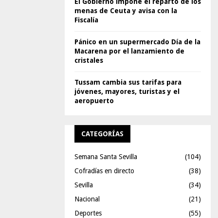
El Gobierno impone el reparto de los
menas de Ceuta y avisa con la
Fiscalía
Pánico en un supermercado Día de la
Macarena por el lanzamiento de
cristales
Tussam cambia sus tarifas para
jóvenes, mayores, turistas y el
aeropuerto
CATEGORÍAS
Semana Santa Sevilla
(104)
Cofradías en directo
(38)
Sevilla
(34)
Nacional
(21)
Deportes
(55)