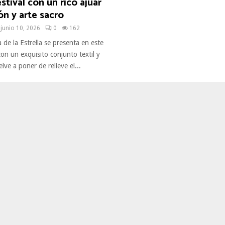
stival con un rico ajuar
n y arte sacro
junio 10, 2026
0
162
 de la Estrella se presenta en este
con un exquisito conjunto textil y
lve a poner de relieve el...