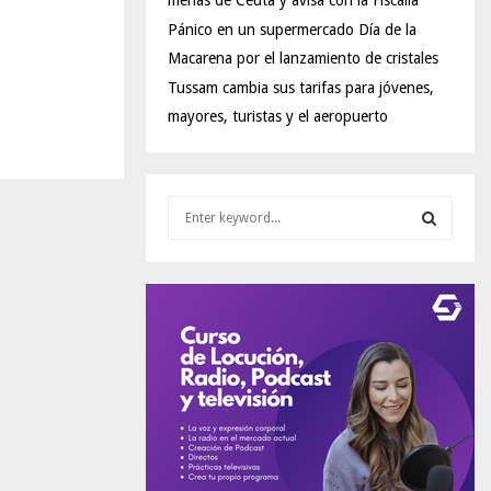
menas de Ceuta y avisa con la Fiscalía
Pánico en un supermercado Día de la
Macarena por el lanzamiento de cristales
Tussam cambia sus tarifas para jóvenes,
mayores, turistas y el aeropuerto
S
e
a
S
r
c
E
h
f
A
o
r
R
:
C
H