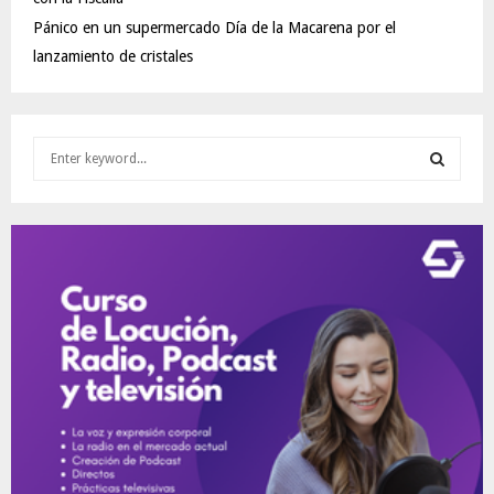
Pánico en un supermercado Día de la Macarena por el
lanzamiento de cristales
S
e
a
S
r
c
E
h
f
A
o
r
R
:
C
H