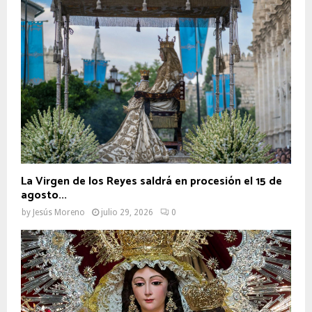
La Virgen de los Reyes saldrá en procesión el 15 de
agosto...
by
Jesús Moreno
julio 29, 2026
0