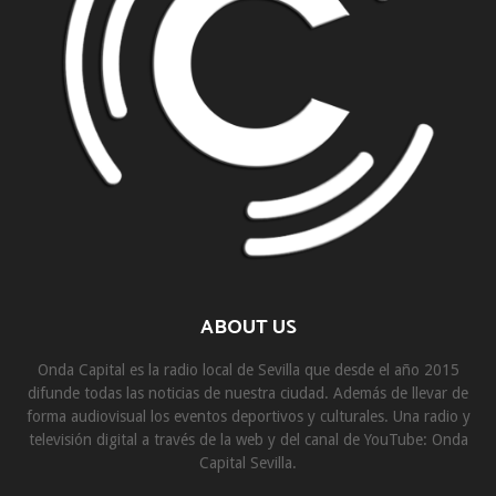
ABOUT US
Onda Capital es la radio local de Sevilla que desde el año 2015
difunde todas las noticias de nuestra ciudad. Además de llevar de
forma audiovisual los eventos deportivos y culturales. Una radio y
televisión digital a través de la web y del canal de YouTube: Onda
Capital Sevilla.