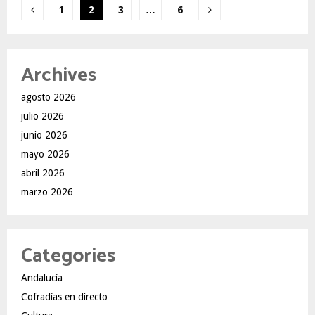
Paginación
1
2
3
…
6
de
entradas
Archives
agosto 2026
julio 2026
junio 2026
mayo 2026
abril 2026
marzo 2026
Categories
Andalucía
Cofradías en directo