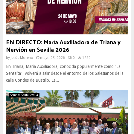
EN DIRECTO: María Auxiliadora de Triana y
Nervión en Sevilla 2026
by
Jesús Moreno
mayo 23, 2026
0
1250
En Triana, María Auxiliadora, conocida popularmente como “La
Sentaíta”, volverá a salir desde el entorno de los Salesianos de la
calle Condes de Bustillo. La...
Semana Santa Sevilla